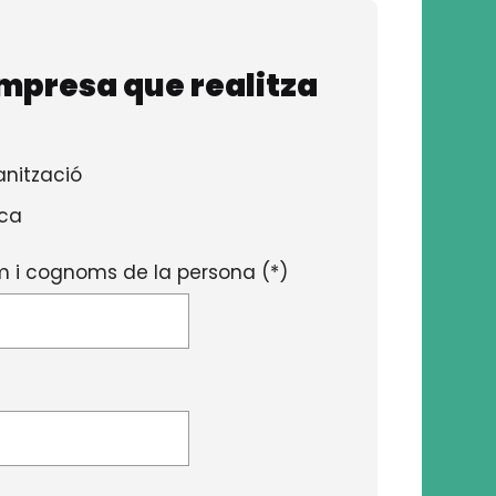
mpresa que realitza
nització
ica
 i cognoms de la persona (*)