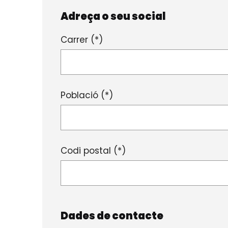
Adreça o seu social
Carrer (*)
Població (*)
Codi postal (*)
Dades de contacte