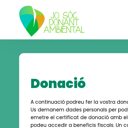
Skip
Skip
to
to
navigation
content
Donació
A continuació podreu fer la vostra don
Us demanem dades personals per pod
emetre el certificat de donació amb el
podeu accedir a beneficis fiscals. Un c