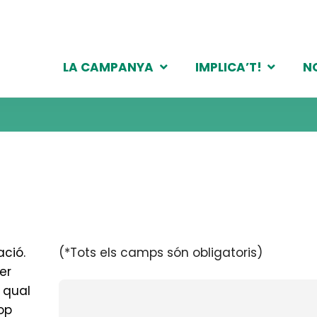
LA CAMPANYA
IMPLICA’T!
N
ació.
(*Tots els camps són obligatoris)
er
 qual
op