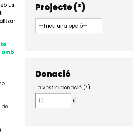
web us
Projecte (*)
t
litzar
pte
ar amb
Donació
mb
La vostra donació (*)
€
º de
a