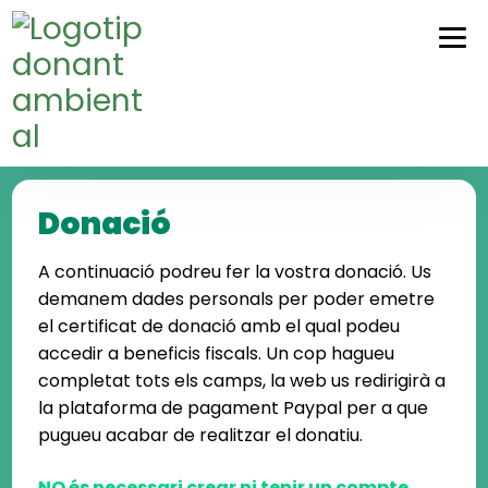
Skip
Skip
to
to
navigation
content
Donació
A continuació podreu fer la vostra donació. Us
demanem dades personals per poder emetre
el certificat de donació amb el qual podeu
accedir a beneficis fiscals. Un cop hagueu
completat tots els camps, la web us redirigirà a
la plataforma de pagament Paypal per a que
pugueu acabar de realitzar el donatiu.
NO és necessari crear ni tenir un compte