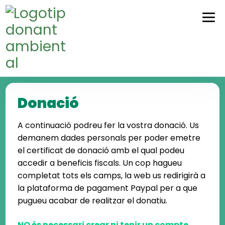
Skip
Skip
to
to
navigation
content
Donació
A continuació podreu fer la vostra donació. Us
demanem dades personals per poder emetre
el certificat de donació amb el qual podeu
accedir a beneficis fiscals. Un cop hagueu
completat tots els camps, la web us redirigirà a
la plataforma de pagament Paypal per a que
pugueu acabar de realitzar el donatiu.
NO és necessari crear ni tenir un compte