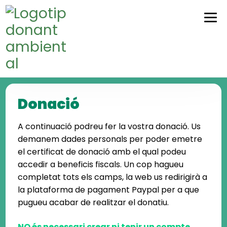
Skip
Skip
to
to
navigation
content
Donació
A continuació podreu fer la vostra donació. Us
demanem dades personals per poder emetre
el certificat de donació amb el qual podeu
accedir a beneficis fiscals. Un cop hagueu
completat tots els camps, la web us redirigirà a
la plataforma de pagament Paypal per a que
pugueu acabar de realitzar el donatiu.
NO és necessari crear ni tenir un compte