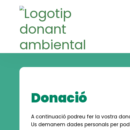
Skip
Skip
to
to
navigation
content
Donació
A continuació podreu fer la vostra don
Us demanem dades personals per pod