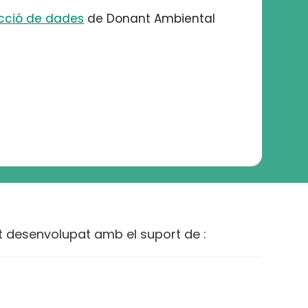
ecció de dades
de Donant Ambiental
t desenvolupat amb el suport de :