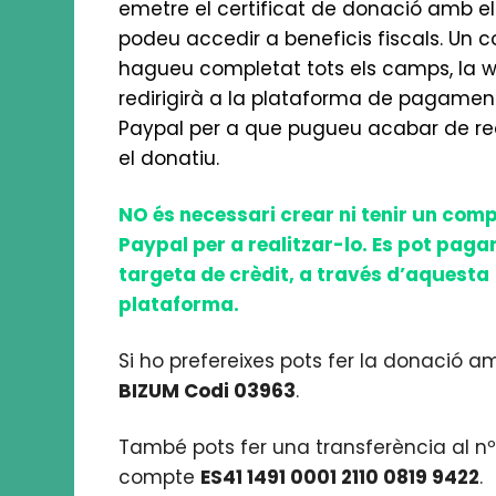
emetre el certificat de donació amb el
podeu accedir a beneficis fiscals. Un c
hagueu completat tots els camps, la 
redirigirà a la plataforma de pagamen
Paypal per a que pugueu acabar de rea
el donatiu.
NO és necessari crear ni tenir un com
Paypal per a realitzar-lo. Es pot pag
targeta de crèdit, a través d’aquesta
plataforma.
Si ho prefereixes pots fer la donació a
BIZUM Codi 03963
.
També pots fer una transferència al n
compte
ES41 1491 0001 2110 0819 9422
.