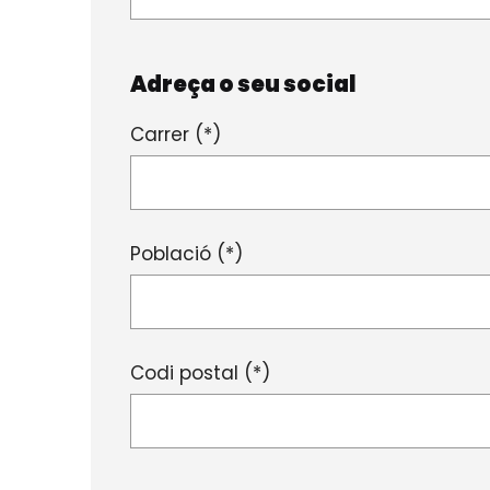
Adreça o seu social
Carrer (*)
Població (*)
Codi postal (*)