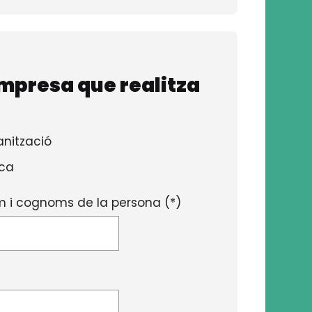
mpresa que realitza
nització
ica
 i cognoms de la persona (*)