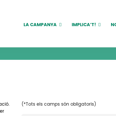
LA CAMPANYA
IMPLICA’T!
N
ació.
(*Tots els camps són obligatoris)
er