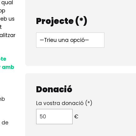
 qual
op
web us
Projecte (*)
t
litzar
pte
ar amb
Donació
mb
La vostra donació (*)
€
º de