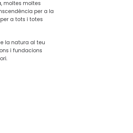
ta, moltes moltes
anscendència per a la
per a tots i totes
e la natura al teu
ions i fundacions
ori.