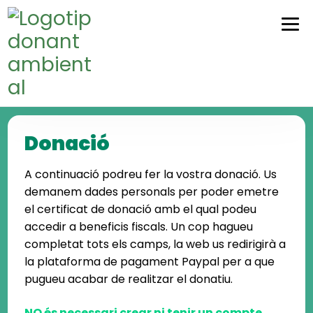
Skip
Skip
to
to
navigation
content
Donació
A continuació podreu fer la vostra donació. Us
demanem dades personals per poder emetre
el certificat de donació amb el qual podeu
accedir a beneficis fiscals. Un cop hagueu
completat tots els camps, la web us redirigirà a
la plataforma de pagament Paypal per a que
pugueu acabar de realitzar el donatiu.
NO és necessari crear ni tenir un compte