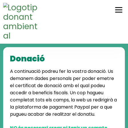
Skip
Skip
to
to
navigation
content
Donació
A continuació podreu fer la vostra donació. Us
demanem dades personals per poder emetre
el certificat de donació amb el qual podeu
accedir a beneficis fiscals. Un cop hagueu
completat tots els camps, la web us redirigirà a
la plataforma de pagament Paypal per a que
pugueu acabar de realitzar el donatiu.
NO és necessari crear ni tenir un compte