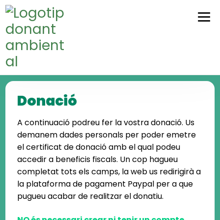
Skip
Skip
to
to
navigation
content
Donació
A continuació podreu fer la vostra donació. Us
demanem dades personals per poder emetre
el certificat de donació amb el qual podeu
accedir a beneficis fiscals. Un cop hagueu
completat tots els camps, la web us redirigirà a
la plataforma de pagament Paypal per a que
pugueu acabar de realitzar el donatiu.
NO és necessari crear ni tenir un compte