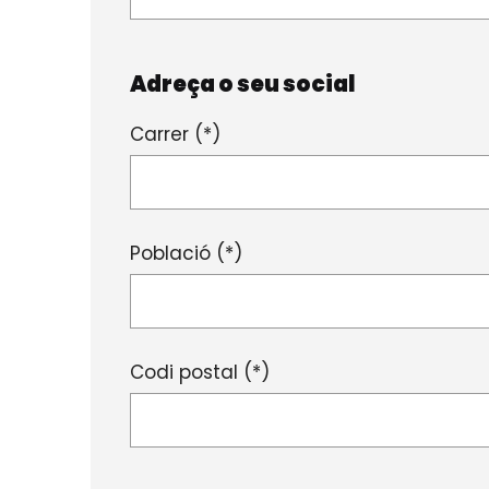
Adreça o seu social
Carrer (*)
Població (*)
Codi postal (*)