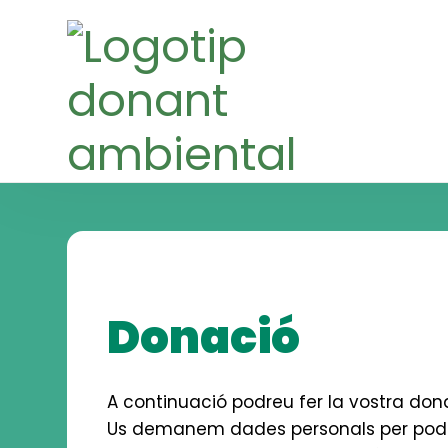
Skip
Skip
to
to
navigation
content
Donació
A continuació podreu fer la vostra don
Us demanem dades personals per pod