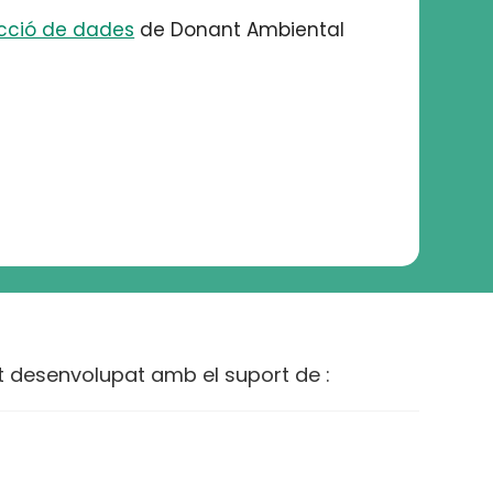
ecció de dades
de Donant Ambiental
t desenvolupat amb el suport de :