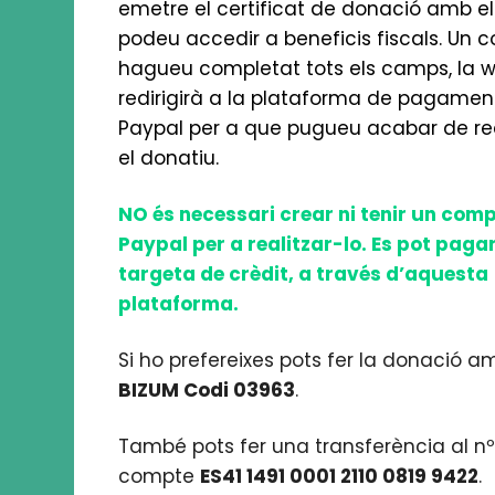
emetre el certificat de donació amb el
podeu accedir a beneficis fiscals. Un c
hagueu completat tots els camps, la 
redirigirà a la plataforma de pagamen
Paypal per a que pugueu acabar de rea
el donatiu.
NO és necessari crear ni tenir un com
Paypal per a realitzar-lo. Es pot pag
targeta de crèdit, a través d’aquesta
plataforma.
Si ho prefereixes pots fer la donació a
BIZUM Codi 03963
.
També pots fer una transferència al n
compte
ES41 1491 0001 2110 0819 9422
.