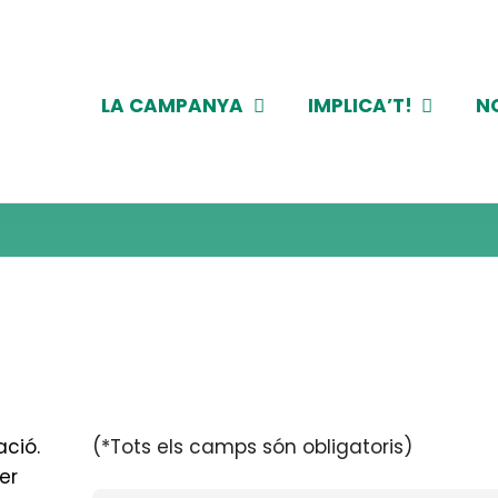
LA CAMPANYA
IMPLICA’T!
N
ació.
(*Tots els camps són obligatoris)
er