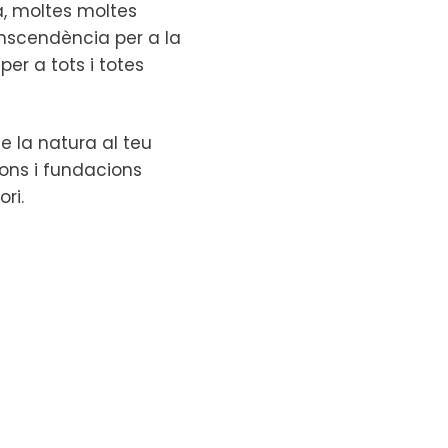
ta, moltes moltes
anscendència per a la
per a tots i totes
e la natura al teu
ions i fundacions
ori.