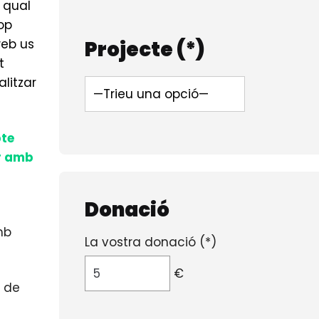
 qual
op
web us
Projecte (*)
t
litzar
pte
ar amb
Donació
mb
La vostra donació (*)
€
º de