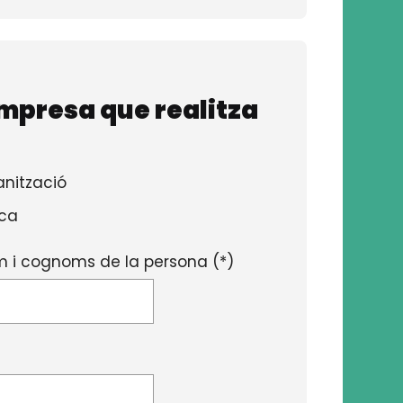
mpresa que realitza
nització
ica
 i cognoms de la persona (*)