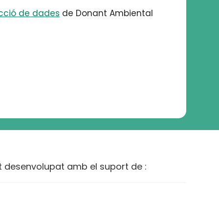
ecció de dades
de Donant Ambiental
t desenvolupat amb el suport de :