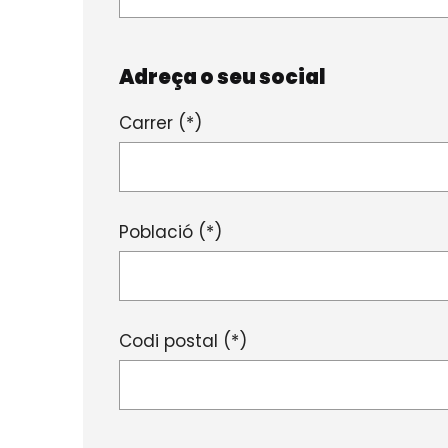
Adreça o seu social
Carrer (*)
Població (*)
Codi postal (*)