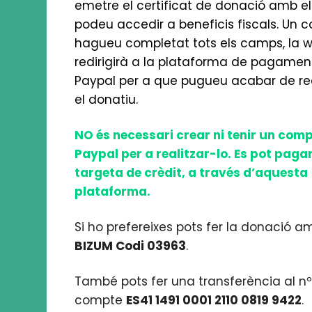
emetre el certificat de donació amb el
podeu accedir a beneficis fiscals. Un c
hagueu completat tots els camps, la 
redirigirà a la plataforma de pagamen
Paypal per a que pugueu acabar de rea
el donatiu.
NO és necessari crear ni tenir un com
Paypal per a realitzar-lo. Es pot pag
targeta de crèdit, a través d’aquesta
plataforma.
Si ho prefereixes pots fer la donació a
BIZUM Codi 03963
.
També pots fer una transferència al n
compte
ES41 1491 0001 2110 0819 9422
.