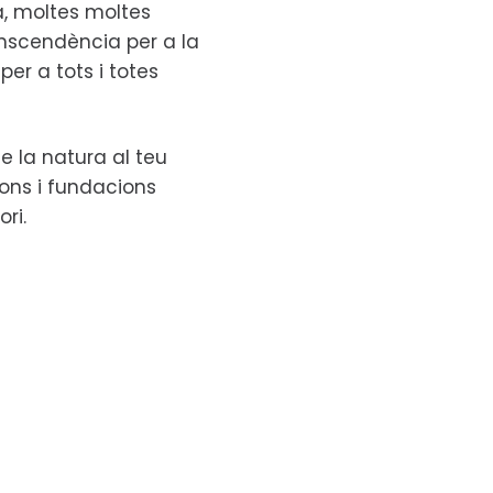
ta, moltes moltes
anscendència per a la
per a tots i totes
e la natura al teu
ions i fundacions
ori.