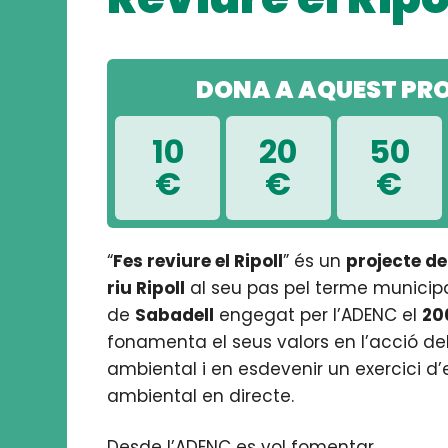
DONA A AQUEST PR
10
20
50
€
€
€
“
Fes reviure el Ripoll
” és un
projecte de
riu Ripoll
al seu pas pel terme municip
de
Sabadell
engegat per l’ADENC el
20
fonamenta el seus valors en l’acció del
ambiental i en esdevenir un exercici d
ambiental en directe.
Desde l’ADENC es vol fomentar