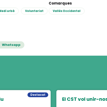
Comarques
Medi urbà
Voluntariat
Vallès Occidental
Whatsapp
Destacat
iu
El CST vol unir-nos