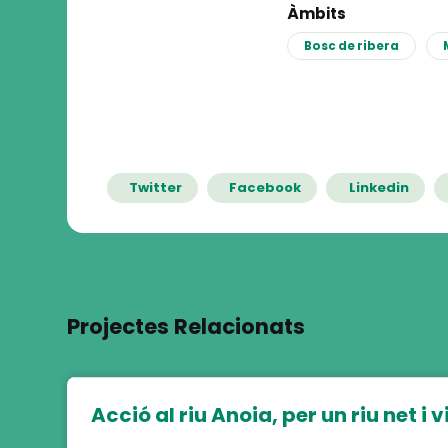
Àmbits
Bosc de ribera
Twitter
Facebook
Linkedin
Projectes Relacionats
Acció al riu Anoia, per un riu net i v