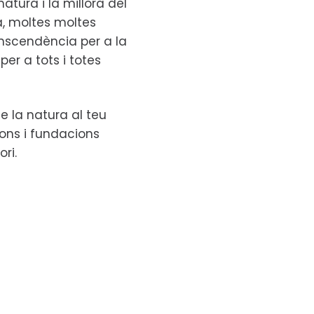
atura i la millora del
ta, moltes moltes
anscendència per a la
per a tots i totes
e la natura al teu
ions i fundacions
ori.