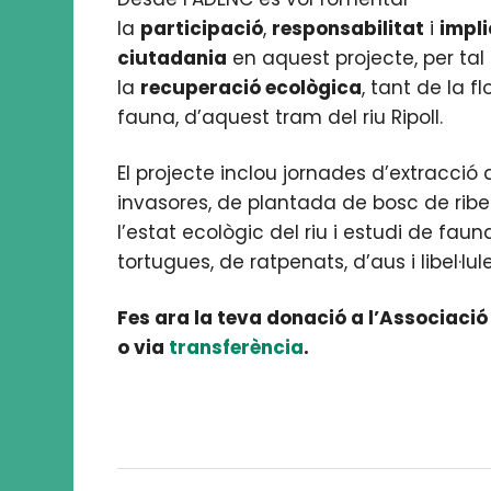
la
participació
,
responsabilitat
i
impli
ciutadania
en aquest projecte, per tal
la
recuperació ecològica
, tant de la f
fauna, d’aquest tram del riu Ripoll.
El projecte inclou jornades d’extracció
invasores, de plantada de bosc de ribe
l’estat ecològic del riu i estudi de fau
tortugues, de ratpenats, d’aus i libel·lule
Fes ara la teva donació a l’Associaci
o via
transferència
.