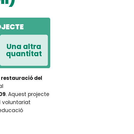
OJECTE
Una altra
quantitat
 restauració del
al
09
. Aquest projecte
 voluntariat
’educació