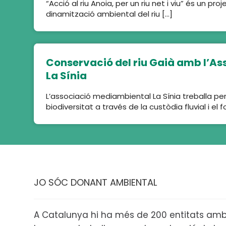
“Acció al riu Anoia, per un riu net i viu” és un pro
dinamització ambiental del riu […]
Conservació del riu Gaià amb l’As
La Sínia
L’associació mediambiental La Sínia treballa per
biodiversitat a través de la custòdia fluvial i el
JO SÓC DONANT AMBIENTAL
A Catalunya hi ha més de 200 entitats amb