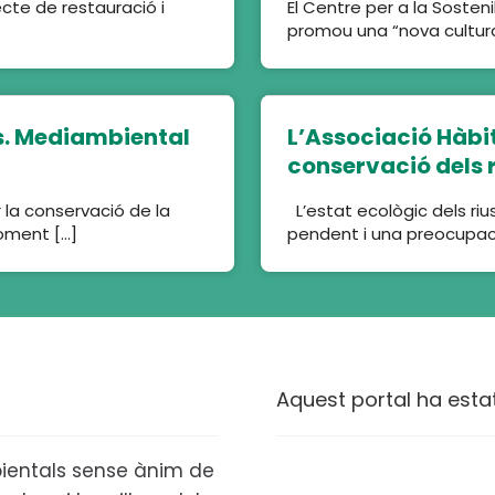
jecte de restauració i
El Centre per a la Sosteni
promou una “nova cultura 
s. Mediambiental
L’Associació Hàbi
conservació dels r
 la conservació de la
L’estat ecològic dels ri
 foment […]
pendent i una preocupaci
Aquest portal ha esta
ientals sense ànim de