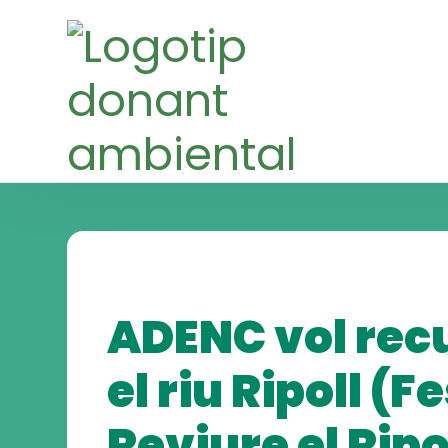
Skip
Skip
to
to
navigation
content
ADENC vol rec
el riu Ripoll (F
Reviure el Ripo