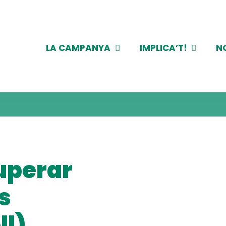
LA CAMPANYA
IMPLICA’T!
N
uperar
es
ll)