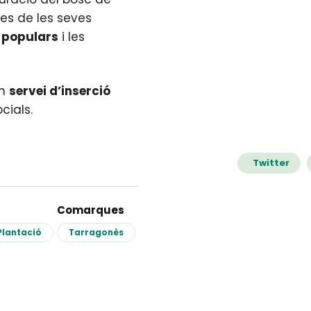
unes de les seves
 populars
i les
un
servei d’inserció
cials.
Twitter
Comarques
Plantació
Tarragonès