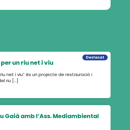
Destacat
per un riu net i viu
 riu net i viu” és un projecte de restauració i
l riu […]
iu Gaià amb l’Ass. Mediambiental