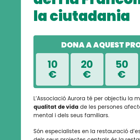
la ciutadania
DONA A AQUEST PR
10
20
50
€
€
€
L’Associació Aurora té per objectiu la mi
qualitat de vida
de les persones afect
mental i dels seus familiars.
Són especialistes en la restauració d’esp
dels seus projectes centrals és la rest