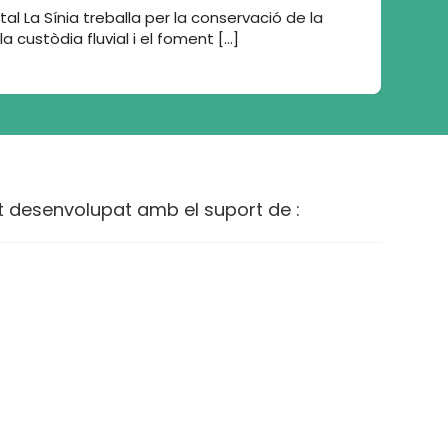
l La Sínia treballa per la conservació de la
la custòdia fluvial i el foment […]
t desenvolupat amb el suport de :