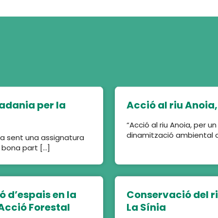
adania per la
Acció al riu Anoia, 
“Acció al riu Anoia, per un
dinamització ambiental de
ua sent una assignatura
 bona part […]
ó d’espais en la
Conservació del r
Acció Forestal
La Sínia