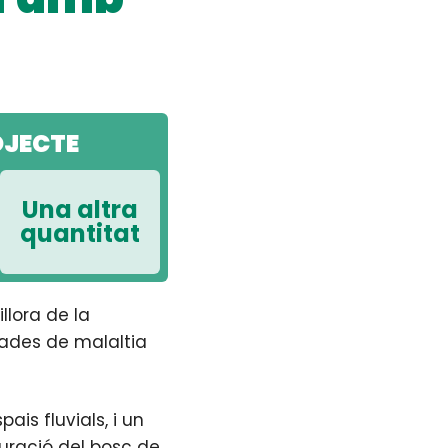
OJECTE
Una altra
quantitat
llora de la
ades de malaltia
ais fluvials, i un
auració del bosc de