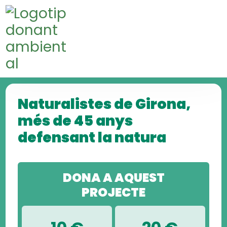
Skip
Skip
to
to
navigation
content
Naturalistes de Girona,
més de 45 anys
defensant la natura
DONA A AQUEST
PROJECTE