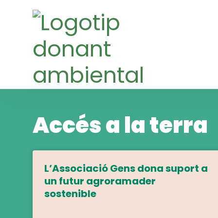
Skip
Skip
to
to
navigation
content
Accés a la terra
L’Associació Gens dona suport a
un futur agroramader
sostenible