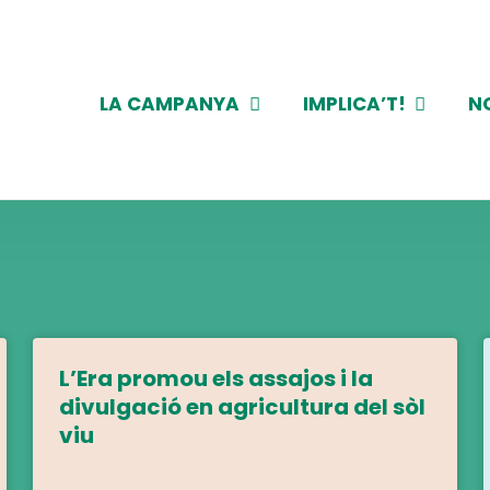
LA CAMPANYA
IMPLICA’T!
N
L’Era promou els assajos i la
divulgació en agricultura del sòl
viu