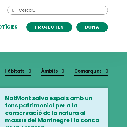
Cerca
Cerca
de:
OTÍCIES
PROJECTES
DONA
Hàbitats
Àmbits
Comarques
NatMont salva espais amb un
fons patrimonial per a la
conservació de la natura al
massís del Montnegre i la conca