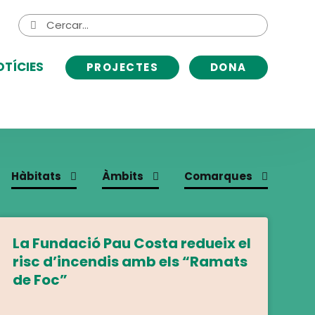
Cerca
Cerca
de:
OTÍCIES
PROJECTES
DONA
Hàbitats
Àmbits
Comarques
La Fundació Pau Costa redueix el
risc d’incendis amb els “Ramats
de Foc”