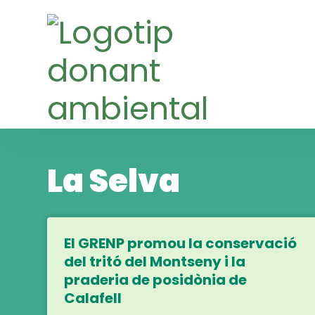
Skip
Skip
to
to
navigation
content
La Selva
El GRENP promou la conservació
del tritó del Montseny i la
praderia de posidònia de
Calafell