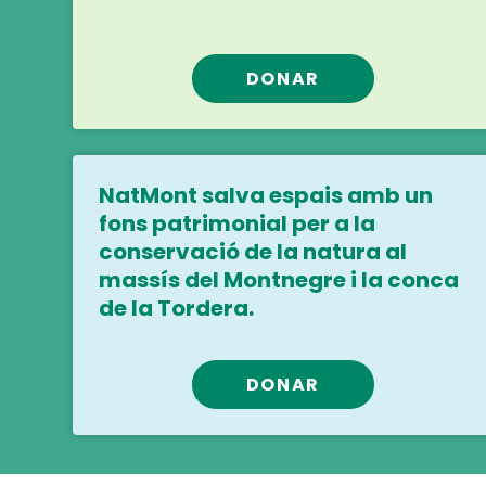
DONAR
NatMont salva espais amb un
fons patrimonial per a la
conservació de la natura al
massís del Montnegre i la conca
de la Tordera.
DONAR