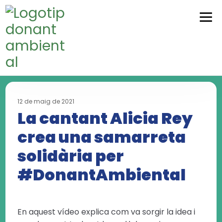
Skip
Skip
to
to
navigation
content
12 de maig de 2021
La cantant Alicia Rey
crea una samarreta
solidària per
#DonantAmbiental
En aquest vídeo explica com va sorgir la idea i