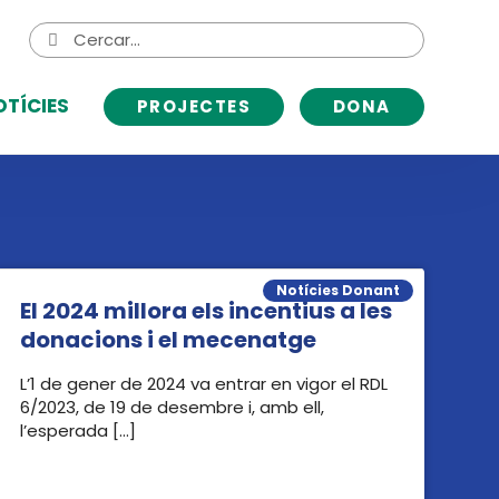
Cerca
Cerca
de:
OTÍCIES
PROJECTES
DONA
Notícies Donant
El 2024 millora els incentius a les
donacions i el mecenatge
L’1 de gener de 2024 va entrar en vigor el RDL
6/2023, de 19 de desembre i, amb ell,
l’esperada […]