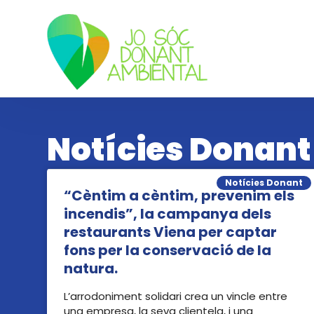
Skip
Skip
to
to
navigation
content
Notícies Donant
Notícies Donant
“Cèntim a cèntim, prevenim els
incendis”, la campanya dels
restaurants Viena per captar
fons per la conservació de la
natura.
L’arrodoniment solidari crea un vincle entre
una empresa, la seva clientela, i una