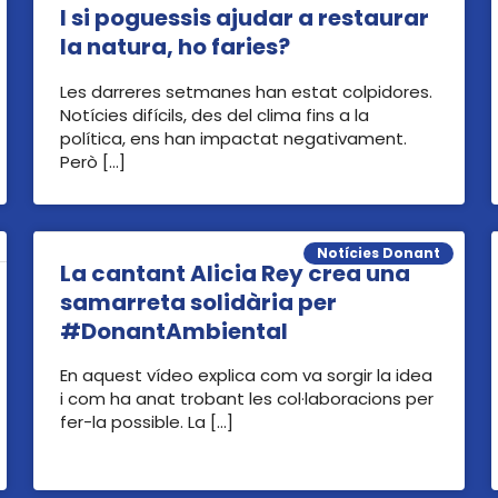
I si poguessis ajudar a restaurar
la natura, ho faries?
Les darreres setmanes han estat colpidores.
Notícies difícils, des del clima fins a la
política, ens han impactat negativament.
Però […]
Notícies Donant
La cantant Alicia Rey crea una
samarreta solidària per
#DonantAmbiental
En aquest vídeo explica com va sorgir la idea
i com ha anat trobant les col·laboracions per
fer-la possible. La […]