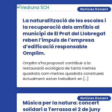
Notícies Donant
La naturalització de les escoles i
la recuperació dels amfibis al
municipi de El Prat del Llobregat
reben l’impuls de l’empresa
d’edificació responsable
Omplim.
Omplim s’ha proposat contribuir a la
restauració ecològica de tants metres
quadrats com metres quadrats construeixi.
Actualment estan treballant en […]
Notícies Donant
Música per la natura: concert
solidari a Terrassa el 2 de juny