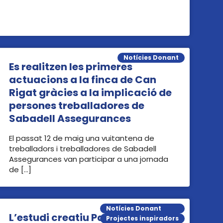
Notícies Donant
Es realitzen les primeres
actuacions a la finca de Can
Rigat gràcies a la implicació de
persones treballadores de
Sabadell Assegurances
El passat 12 de maig una vuitantena de
treballadors i treballadores de Sabadell
Assegurances van participar a una jornada
de […]
Notícies Donant
L’estudi creatiu Palouzié Studio
Projectes inspiradors