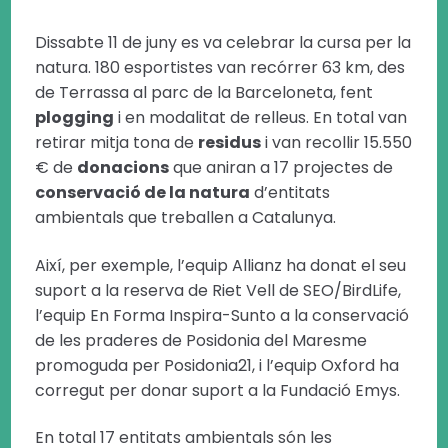
Dissabte 11 de juny es va celebrar la cursa per la
natura. 180 esportistes van recórrer 63 km, des
de Terrassa al parc de la Barceloneta, fent
plogging
i en modalitat de relleus. En total van
retirar mitja tona de
residus
i van recollir 15.550
€ de
donacions
que aniran a 17 projectes de
conservació de la natura
d’entitats
ambientals que treballen a Catalunya.
Així, per exemple, l’equip Allianz ha donat el seu
suport a la reserva de Riet Vell de SEO/BirdLife,
l’equip En Forma Inspira-Sunto a la conservació
de les praderes de Posidonia del Maresme
promoguda per Posidonia21, i l’equip Oxford ha
corregut per donar suport a la Fundació Emys.
En total 17 entitats ambientals són les