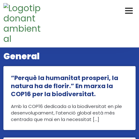
Skip
Skip
to
to
navigation
content
General
“Perquè la humanitat prosperi, la
natura ha de florir.” En marxa la
COP16 per la biodiversitat.
Amb la COP16 dedicada a la biodiversitat en ple
desenvolupament, l’atenció global està més
centrada que mai en la necessitat […]