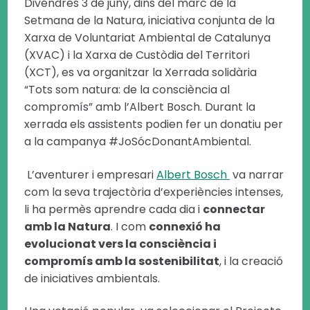
Divendres 3 de juny, dins del marc de la
Setmana de la Natura, iniciativa conjunta de la
Xarxa de Voluntariat Ambiental de Catalunya
(XVAC) i la Xarxa de Custòdia del Territori
(XCT), es va organitzar la Xerrada solidària
“Tots som natura: de la consciència al
compromís” amb l’Albert Bosch. Durant la
xerrada els assistents podien fer un donatiu per
a la campanya #JoSócDonantAmbiental.
L’aventurer i empresari
Albert Bosch
va narrar
com la seva trajectòria d’experiències intenses,
li ha permès aprendre cada dia i
connectar
amb la Natura
. I com
connexió ha
evolucionat vers la consciència i
compromís amb la sostenibilitat
, i la creació
de iniciatives ambientals.