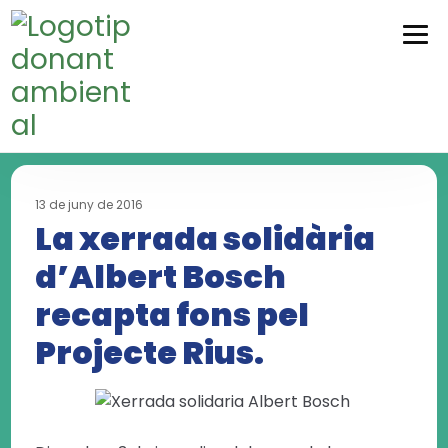
Skip
Skip
to
to
navigation
content
13 de juny de 2016
La xerrada solidària
d’Albert Bosch
recapta fons pel
Projecte Rius.